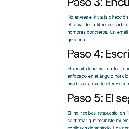
Paso 3: Encu
No envíes el kit a la direcci
el tema de tu libro en cada m
nombres concretos. Un email p
genérico.
Paso 4: Escr
El email debe ser corto (máx
enfocado en el ángulo noticios
una historia que le interese a
Paso 5: El s
Si no recibes respuesta en 1
confirmar que recibiste mi ema
expliques demasiado. Los per