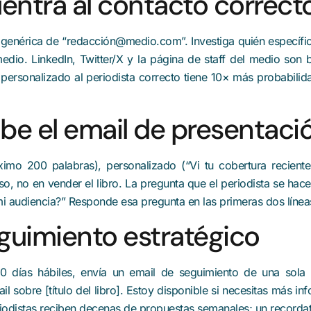
entra al contacto correct
ón genérica de “redacción@medio.com”. Investiga quién específic
edio. LinkedIn, Twitter/X y la página de staff del medio son
ersonalizado al periodista correcto tiene 10× más probabilid
ibe el email de presentaci
imo 200 palabras), personalizado (“Vi tu cobertura recient
o, no en vender el libro. La pregunta que el periodista se hace 
 mi audiencia?” Responde esa pregunta en las primeras dos línea
eguimiento estratégico
0 días hábiles, envía un email de seguimiento de una sola 
il sobre [título del libro]. Estoy disponible si necesitas más in
iodistas reciben decenas de propuestas semanales; un recorda