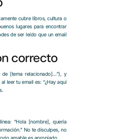
o
amente cubre libros, cultura o
 buenos lugares para encontrar
ades de ser leído que un email
ón correcto
e de [tema relacionado]…”), y
al leer tu email es: “¿Hay aquí
s.
línea: “Hola [nombre], quería
formación.” No te disculpes, no
torio amable es apropiado.