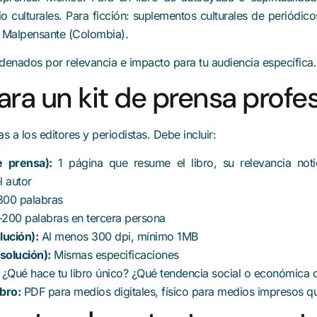
culturales. Para ficción: suplementos culturales de periódicos 
l Malpensante (Colombia).
denados por relevancia e impacto para tu audiencia específica.
ara un kit de prensa profe
as a los editores y periodistas. Debe incluir:
e prensa):
1 página que resume el libro, su relevancia noti
l autor
00 palabras
200 palabras en tercera persona
lución):
Al menos 300 dpi, mínimo 1MB
esolución):
Mismas especificaciones
¿Qué hace tu libro único? ¿Qué tendencia social o económica c
ibro:
PDF para medios digitales, físico para medios impresos que