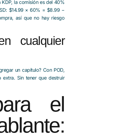
n KDP, la comisión es del 40%
 USD: $14.99 × 60% = $8.99 −
ompra, así que no hay riesgo
en cualquier
 agregar un capítulo? Con POD,
 extra. Sin tener que destruir
ara el
lante: