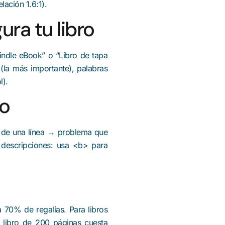
lación 1.6:1).
ura tu libro
indle eBook” o “Libro de tapa
 (la más importante), palabras
l).
ro
 de una línea → problema que
escripciones: usa <b> para
 70% de regalías. Para libros
n libro de 200 páginas cuesta