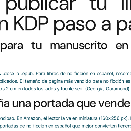
ublicar tu l
 KDP paso a p
epara tu manuscrito en
.docx o .epub. Para libros de no ficción en español, recom
ien aplicados. El tamaño de página más vendido para no ficción 
 2 cm en todos los lados y fuente serif (Georgia, Garamond) d
eña una portada que vende
ncioso. En Amazon, el lector la ve en miniatura (160×256 px). 
portadas de no ficción en español que mejor convierten tienen: 