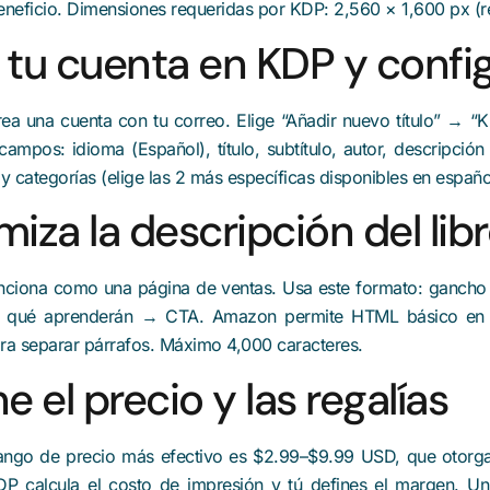
beneficio. Dimensiones requeridas por KDP: 2,560 × 1,600 px (re
 tu cuenta en KDP y config
a una cuenta con tu correo. Elige “Añadir nuevo título” → “K
ampos: idioma (Español), título, subtítulo, autor, descripción
y categorías (elige las 2 más específicas disponibles en españo
miza la descripción del lib
nciona como una página de ventas. Usa este formato: gancho
→ qué aprenderán → CTA. Amazon permite HTML básico en d
ra separar párrafos. Máximo 4,000 caracteres.
e el precio y las regalías
ango de precio más efectivo es $2.99–$9.99 USD, que otorga
DP calcula el costo de impresión y tú defines el margen. U